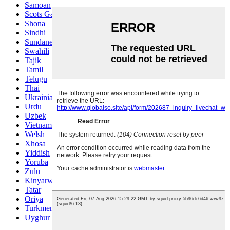
Samoan
Scots Gaelic
Shona
Sindhi
Sundanese
Swahili
Tajik
Tamil
Telugu
Thai
Ukrainian
Urdu
Uzbek
Vietnamese
Welsh
Xhosa
Yiddish
Yoruba
Zulu
Kinyarwanda
Tatar
Oriya
Turkmen
Uyghur