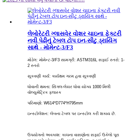
લેબોરેટરી ગ્લાસવેર વોશર ચાઇના ફેક્ટરી
નવી પેઢીનું ટેબલ ટોપ ઇન-સીટુ ડ્રાયિંગ
સાથે - મોમેન્ટ-3/F3
મોડેલ: મોમેન્ટ-3/F3 સામગ્રી: ASTM316L સફાઈ સ્તરો: 1-
2 સ્તરો
સૂકવણી કાર્ય: કાર્યક્ષમ ગરમ હવા સૂકવણી
ધોવાની ક્ષમતા: સિંગલ-લેયર ધોવા યોગ્ય 1000 મિલી
વોલ્યુમેટ્રિક ફ્લાસ્ક
પરિમાણો: W614*D774*H795mm
ઇન્સ્ટોલેશન: લેબના ટેબલ પર ઇન્સ્ટોલ કરી શકાય છે.
ઉપયોગનો અવકાશ: કાચના વાસણોના સફાઈ ઉકેલો પૂરા