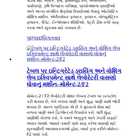
પાડવા માટે ખોરાક, કૃષિ, ફાર્માસ્યુટિકલ, વનસંવર્ધન,
પર્યાવરણ, કૃષિ ઉત્પાદન પરીક્ષણ, પ્રયોગશાળા પ્રાણીઓ
અને અન્ય સંબંધિત ક્ષેત્રોમાં ઉપયોગમાં લેવાતું ઓટોમેટિક
વોશિંગ મશીન. એર્લેનમેયર ફ્લાસ્ક, ફ્લાસ્ક, વોલ્યુમેટ્રિક
ફ્લાસ્ક, પીપેટ, ઈન્જેક્શન શીશીઓ, પેટ્રી ડીશ વગેરે સાફ
કરવા અને સૂકવવા માટે વપરાય છે.
પૂછપરછ
વિગતવાર
ટેબલ પર ઇન્ટિગ્રેટેડ ડ્રાયિંગ અને વોશિંગ
લેબ ઇક્વિપમેન્ટ સાથે લેબોરેટરી વાસણો
ધોવાનું મશીન–મોમેન્ટ-2/F2
મોમેન્ટ-2 / F2 લેબોરેટરી વોશર લેબના ટેબલ પર ઇન્સ્ટોલ
કરી શકાય છે, તેને નળના પાણી અને શુદ્ધ પાણી સાથે જોડી
શકાય છે. માનક પ્રક્રિયા એ છે કે મુખ્યત્વે ધોવા માટે
નળના પાણી અને ડિટર્જન્ટનો ઉપયોગ કરો, પછી શુદ્ધ
પાણીથી કોગળા કરો, તે તમને અનુકૂળ અને ઝડપી સફાઈ
અસર લાવશે. જ્યારે તમારી પાસે સાફ કરેલા વાસણો માટે
સૂકવણીની આવશ્યકતાઓ હોય, ત્યારે કૃપા કરીને મોમેન્ટ-
F2 પસંદ કરો.