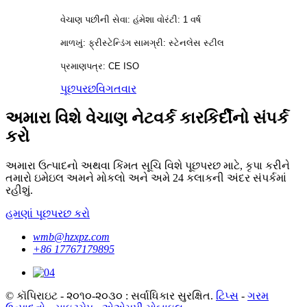
વેચાણ પછીની સેવા: હંમેશા વોરંટી: 1 વર્ષ
માળખું: ફ્રીસ્ટેન્ડિંગ સામગ્રી: સ્ટેનલેસ સ્ટીલ
પ્રમાણપત્ર: CE ISO
પૂછપરછ
વિગતવાર
અમારા વિશે વેચાણ નેટવર્ક કારકિર્દીનો સંપર્ક
કરો
અમારા ઉત્પાદનો અથવા કિંમત સૂચિ વિશે પૂછપરછ માટે, કૃપા કરીને
તમારો ઇમેઇલ અમને મોકલો અને અમે 24 કલાકની અંદર સંપર્કમાં
રહીશું.
હમણાં પૂછપરછ કરો
wmb@hzxpz.com
+86 17767179895
© કૉપિરાઇટ - ૨૦૧૦-૨૦૩૦ : સર્વાધિકાર સુરક્ષિત.
ટિપ્સ
-
ગરમ