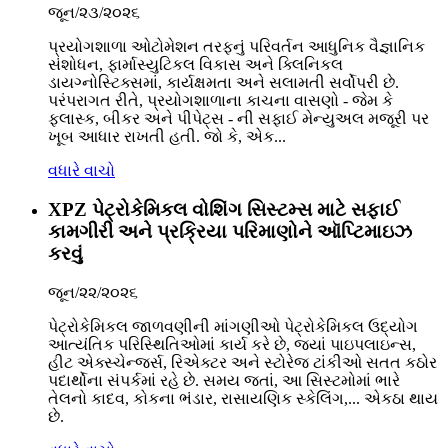
જૂન/૨૩/૨૦૨૬
પ્રયોગશાળા ઓટોમેશન તરફનું પરિવર્તન આધુનિક વૈજ્ઞાનિક
સંશોધન, ફાર્માસ્યુટિકલ વિકાસ અને ક્લિનિકલ
ડાયગ્નોસ્ટિક્સમાં, કાર્યક્ષમતા અને સલામતી સર્વોપરી છે.
પરંપરાગત રીતે, પ્રયોગશાળાના કાચના વાસણો - જેમ કે
ફ્લાસ્ક, બીકર અને પીપેટ્સ - ની સફાઈ મેન્યુઅલ મજૂરી પર
ખૂબ આધાર રાખતી હતી. જો કે, એક...
વધારે વાચો
XPZ પેટ્રોકેમિકલ વોશિંગ સિસ્ટમ્સ માટે સફાઈ
કામગીરી અને પ્રક્રિયા પરિમાણોને ઑપ્ટિમાઇઝ
કરવું
જૂન/૨૨/૨૦૨૬
પેટ્રોકેમિકલ જાળવણીની માંગણીઓ પેટ્રોકેમિકલ ઉદ્યોગ
આત્યંતિક પરિસ્થિતિઓમાં કાર્ય કરે છે, જ્યાં પાઇપલાઇન્સ,
હીટ એક્સ્ચેન્જર્સ, રિએક્ટર અને સ્ટોરેજ ટાંકીઓ સતત કઠોર
પદાર્થોના સંપર્કમાં રહે છે. સમય જતાં, આ સિસ્ટમોમાં ભારે
તેલનો કાદવ, કોકના ભંડાર, રાસાયણિક સ્કેલિંગ,... એકઠા થાય
છે.