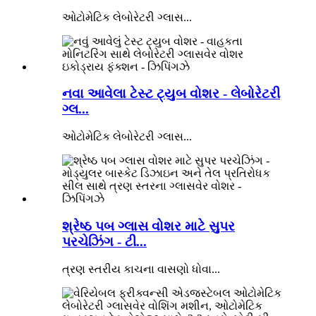
ઓટોમેટિક લેબોરેટરી ગ્લાસ...
નવા આવેલા ટેસ્ટ ટ્યુબ વોશર - લેબોરેટરી
ગ્લ...
ઓટોમેટિક લેબોરેટરી ગ્લાસ...
શ્રેષ્ઠ પબ ગ્લાસ વોશર માટે સુપર
પરચેઝિંગ - ટી...
ત્રણ સ્તરીય કાચના વાસણો ધોવા...