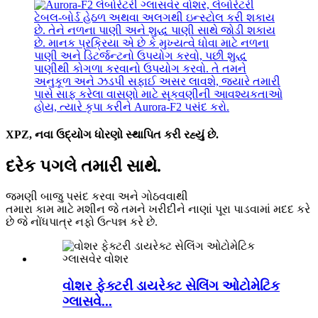
XPZ, નવા ઉદ્યોગ ધોરણો સ્થાપિત કરી રહ્યું છે.
દરેક પગલે તમારી સાથે.
જમણી બાજુ પસંદ કરવા અને ગોઠવવાથી
તમારા કામ માટે મશીન જે તમને ખરીદીને નાણાં પૂરા પાડવામાં મદદ કરે
છે જે નોંધપાત્ર નફો ઉત્પન્ન કરે છે.
વોશર ફેક્ટરી ડાયરેક્ટ સેલિંગ ઓટોમેટિક
ગ્લાસવે...