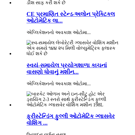
CE પ્રમાણિત સ્ટેન્ડ-અલોન પ્રેક્ટિકલ
ઓટોમેટિક લા...
એપ્લિકેશનનો અવકાશ ઓટોમા...
સ્વયં-સમાયેલ પ્રયોગશાળા કાચનાં
વાસણો ધોવાનું મશીન...
એપ્લિકેશનનો અવકાશ ઓટોમા...
ફ્રીસ્ટેન્ડિંગ ફુલ્લી ઓટોમેટિક ગ્લાસવેર
વોશિંગ ...
ઉત્પાદન વર્ણન ત્રણ...