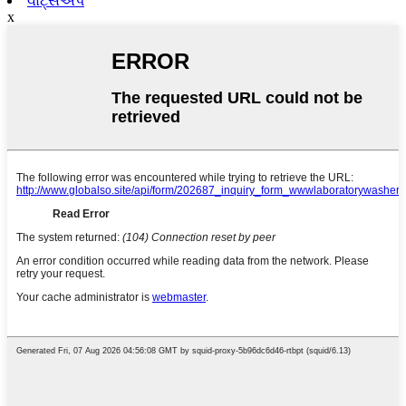
વોટ્સએપ
x