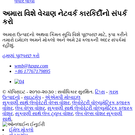
વધારે વાચો
અમારા વિશે વેચાણ નેટવર્ક કારકિર્દીનો સંપર્ક
કરો
અમારા ઉત્પાદનો અથવા કિંમત સૂચિ વિશે પૂછપરછ માટે, કૃપા કરીને
તમારો ઇમેઇલ અમને મોકલો અને અમે 24 કલાકની અંદર સંપર્કમાં
રહીશું.
હમણાં પૂછપરછ કરો
wmb@hzxpz.com
+86 17767179895
© કૉપિરાઇટ - ૨૦૧૦-૨૦૩૦ : સર્વાધિકાર સુરક્ષિત.
ટિપ્સ
-
ગરમ
ઉત્પાદનો
-
સાઇટમેપ
-
એએમપી મોબાઇલ
સૂકવણી સાથે લેબોરેટરી વેલ્સ વોશર
,
લેબોરેટરી વોલ્યુમેટ્રિક ફ્લાસ્ક
વોશર
,
લેબ વેલ્સ વોશર
,
સૂકવણી સાથે લેબોરેટરી વોલ્યુમેટ્રિક ફ્લાસ્ક
વોશર
,
સૂકવણી સાથે લેબ ટ્યુબ વોશર
,
લેબ વેલ્સ વોશર સૂકવણી
સાથે
,
ઈમેલ મોકલો