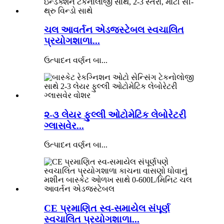
ચલ આવર્તન એડજસ્ટેબલ સ્વચાલિત
પ્રયોગશાળા...
ઉત્પાદન વર્ણન બા...
૨-૩ લેયર ફુલ્લી ઓટોમેટિક લેબોરેટરી
ગ્લાસવેર...
ઉત્પાદન વર્ણન બા...
CE પ્રમાણિત સ્વ-સમાયેલ સંપૂર્ણ
સ્વચાલિત પ્રયોગશાળા...