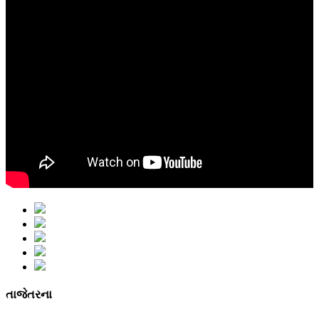
તાજેતરના