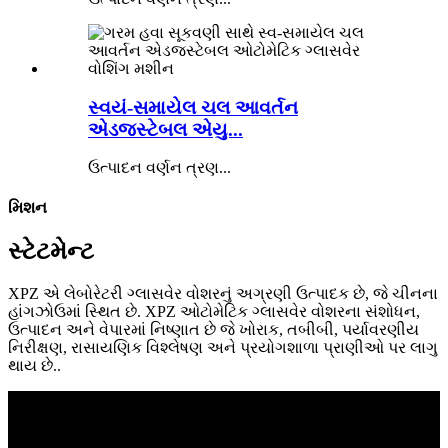
સ્વયં-સમાયેલ ચલ આવર્તન
એડજસ્ટેબલ એયુ...
ઉત્પાદન વર્ણન ત્રણ...
મિશન
સ્ટેટમેન્ટ
XPZ એ લેબોરેટરી ગ્લાસવેર વોશરનું અગ્રણી ઉત્પાદક છે, જે ચીનના
હાંગઝોઉમાં સ્થિત છે. XPZ ઓટોમેટિક ગ્લાસવેર વોશરના સંશોધન,
ઉત્પાદન અને વેપારમાં નિષ્ણાત છે જે ખોરાક, તબીબી, પર્યાવરણીય
નિરીક્ષણ, રાસાયણિક વિશ્લેષણ અને પ્રયોગશાળા પ્રાણીઓ પર લાગુ
થાય છે..