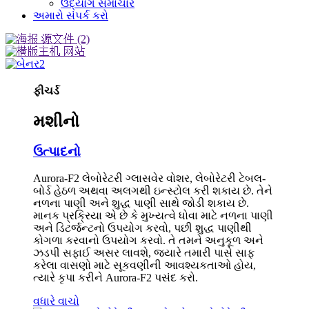
ઉદ્યોગ સમાચાર
અમારો સંપર્ક કરો
ફીચર્ડ
મશીનો
ઉત્પાદનો
Aurora-F2 લેબોરેટરી ગ્લાસવેર વોશર, લેબોરેટરી ટેબલ-
બોર્ડ હેઠળ અથવા અલગથી ઇન્સ્ટોલ કરી શકાય છે. તેને
નળના પાણી અને શુદ્ધ પાણી સાથે જોડી શકાય છે.
માનક પ્રક્રિયા એ છે કે મુખ્યત્વે ધોવા માટે નળના પાણી
અને ડિટર્જન્ટનો ઉપયોગ કરવો, પછી શુદ્ધ પાણીથી
કોગળા કરવાનો ઉપયોગ કરવો. તે તમને અનુકૂળ અને
ઝડપી સફાઈ અસર લાવશે, જ્યારે તમારી પાસે સાફ
કરેલા વાસણો માટે સૂકવણીની આવશ્યકતાઓ હોય,
ત્યારે કૃપા કરીને Aurora-F2 પસંદ કરો.
વધારે વાચો