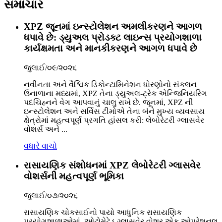
સમાચાર
XPZ જૂનમાં ઇન્સ્ટોલેશન અમલીકરણને આગળ
ધપાવે છે: ડ્યુઅલ પ્રોડક્ટ લાઇન્સ પ્રયોગશાળા
કાર્યક્ષમતા અને માનકીકરણને આગળ ધપાવે છે
જુલાઈ/૦૯/૨૦૨૬
નવીનતા અને વૈશ્વિક ડિકોન્ટામિનેશન ધોરણોનો સંકલન
ઉનાળાના મધ્યમાં, XPZ તેના ડ્યુઅલ-ટ્રેક એન્જિનિયરિંગ
પદચિહ્નને વેગ આપવાનું ચાલુ રાખે છે. જૂનમાં, XPZ ની
ઇન્સ્ટોલેશન અને સર્વિસ ટીમોએ તેના બંને મુખ્ય વ્યવસાય
ક્ષેત્રોમાં મહત્વપૂર્ણ પ્રગતિ હાંસલ કરી: લેબોરેટરી ગ્લાસવેર
વોશર્સ અને ...
વધારે વાચો
રાસાયણિક સંશોધનમાં XPZ લેબોરેટરી ગ્લાસવેર
વોશર્સની મહત્વપૂર્ણ ભૂમિકા
જુલાઈ/૦૭/૨૦૨૬
રાસાયણિક ચોકસાઈનો પાયો આધુનિક રાસાયણિક
પ્રયોગશાળાઓમાં, ઓટોમેટેડ ગ્લાસવેર વોશર એક ઓપરેશનલ