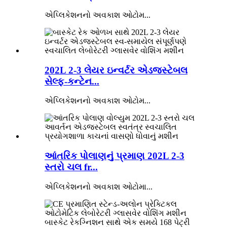
એપ્લિકેશનનો અવકાશ ઓટોમ...
202L 2-3 લેયર ઇન્વર્ટર એડજસ્ટેબલ
સેલ્ફ-કન્ટેન...
એપ્લિકેશનનો અવકાશ ઓટોમ...
આંતરિક પોલાણનું પ્રમાણ 202L 2-3
સ્તરો ચલ fr...
એપ્લિકેશનનો અવકાશ ઓટોમા...