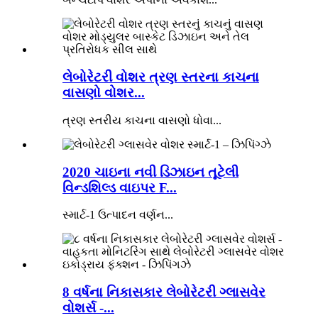
લેબોરેટરી વોશર ત્રણ સ્તરના કાચના
વાસણો વોશર...
ત્રણ સ્તરીય કાચના વાસણો ધોવા...
2020 ચાઇના નવી ડિઝાઇન તૂટેલી
વિન્ડશિલ્ડ વાઇપર F...
સ્માર્ટ-1 ઉત્પાદન વર્ણન...
8 વર્ષના નિકાસકાર લેબોરેટરી ગ્લાસવેર
વોશર્સ -...