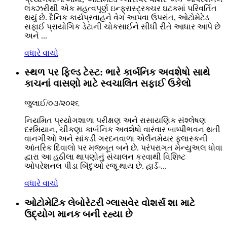
લક્ઝરીથી એક મહત્વપૂર્ણ ઇન્ફ્રાસ્ટ્રક્ચર ઘટકમાં પરિવર્તિત
થયું છે. દૈનિક કાર્યપ્રવાહને વેગ આપવા ઉપરાંત, ઓટોમેટેડ
સફાઈ પ્રાયોગિક ડેટાની ચોકસાઈને સીધી રીતે આધાર આપે છે
અને ...
વધારે વાચો
સ્થળ પર ફિલ્ડ ટેસ્ટ: ભારે કાર્બનિક અવશેષો સાથે
કાચનાં વાસણો માટે સ્વચાલિત સફાઈ ઉકેલો
જુલાઈ/૦૩/૨૦૨૬
નિયમિત પ્રયોગશાળા પરીક્ષણ અને રાસાયણિક સંશ્લેષણ
દરમિયાન, ચીકણા કાર્બનિક અવશેષો વારંવાર બાષ્પીભવન થતી
વાનગીઓ અને સાંકડી ગરદનવાળા એર્લેનમેયર ફ્લાસ્કની
આંતરિક દિવાલો પર મજબૂત બને છે. પરંપરાગત મેન્યુઅલ ધોવા
દ્વારા આ હઠીલા થાપણોનું સંચાલન કરવાથી વિશિષ્ટ
ઓપરેશનલ પીડા બિંદુઓ રજૂ થાય છે. હાર્ડ-...
વધારે વાચો
ઓટોમેટિક લેબોરેટરી ગ્લાસવેર વોશર્સ શા માટે
ઉદ્યોગ માનક બની રહ્યા છે