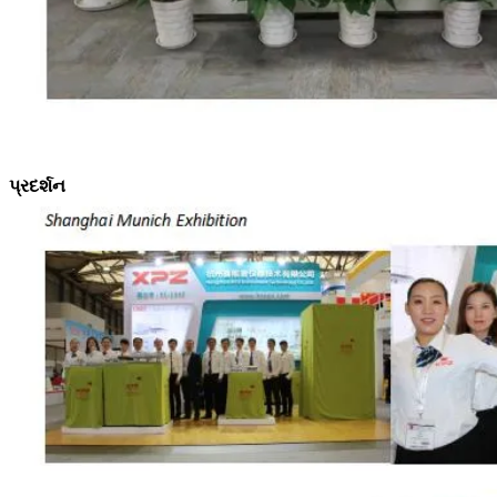
પ્રદર્શન