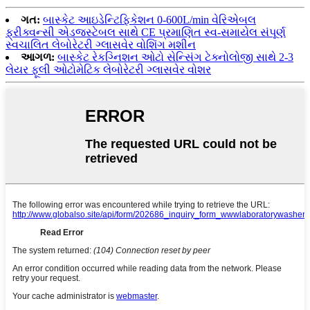
ગત:
બાસ્કેટ આઇડેન્ટિફિકેશન 0-600L/min વેરિએબલ
ફ્રીક્વન્સી એડજસ્ટેબલ સાથે CE પ્રમાણિત સ્વ-સમાયેલ સંપૂર્ણ
સ્વચાલિત લેબોરેટરી ગ્લાસવેર વોશિંગ મશીન
આગળ:
બાસ્કેટ રેકગ્નિશન ઓટો સેન્સિંગ ટેક્નોલોજી સાથે 2-3
લેયર ફૂલી ઓટોમેટિક લેબોરેટરી ગ્લાસવેર વોશર