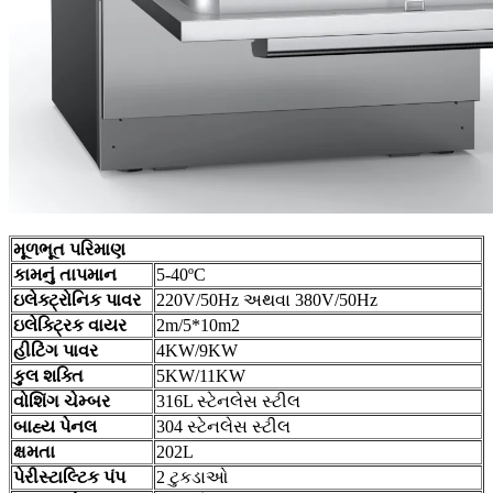
મૂળભૂત પરિમાણ
કામનું તાપમાન
5-40ºC
ઇલેક્ટ્રોનિક પાવર
220V/50Hz અથવા 380V/50Hz
ઇલેક્ટ્રિક વાયર
2m/5*10m2
હીટિંગ પાવર
4KW/9KW
કુલ શક્તિ
5KW/11KW
વોશિંગ ચેમ્બર
316L સ્ટેનલેસ સ્ટીલ
બાહ્ય પેનલ
304 સ્ટેનલેસ સ્ટીલ
ક્ષમતા
202L
પેરીસ્ટાલ્ટિક પંપ
2 ટુકડાઓ