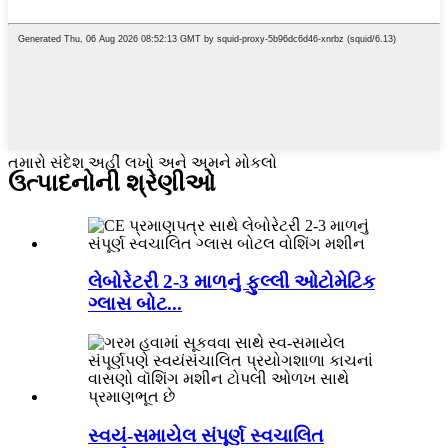
તમારો સંદેશ અહીં લખો અને અમને મોકલો
ઉત્પાદનોની શ્રેણીઓ
લેબોરેટરી 2-3 માળનું ફુલ્લી ઓટોમેટિક
ગ્લાસ બોટ...
સ્વયં-સમાયેલ સંપૂર્ણ સ્વચાલિત