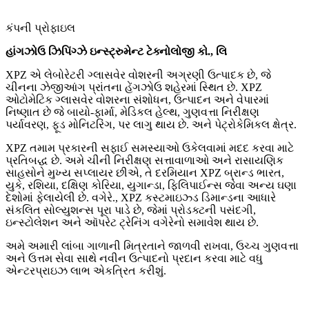
કંપની પ્રોફાઇલ
હાંગઝોઉ ઝિપિંગ્ઝે ઇન્સ્ટ્રુમેન્ટ ટેક્નોલોજી કો., લિ
XPZ એ લેબોરેટરી ગ્લાસવેર વોશરની અગ્રણી ઉત્પાદક છે, જે
ચીનના ઝેજીઆંગ પ્રાંતના હેંગઝોઉ શહેરમાં સ્થિત છે. XPZ
ઓટોમેટિક ગ્લાસવેર વોશરના સંશોધન, ઉત્પાદન અને વેપારમાં
નિષ્ણાત છે જે બાયો-ફાર્મા, મેડિકલ હેલ્થ, ગુણવત્તા નિરીક્ષણ
પર્યાવરણ, ફૂડ મોનિટરિંગ, પર લાગુ થાય છે. અને પેટ્રોકેમિકલ ક્ષેત્ર.
XPZ તમામ પ્રકારની સફાઈ સમસ્યાઓ ઉકેલવામાં મદદ કરવા માટે
પ્રતિબદ્ધ છે. અમે ચીની નિરીક્ષણ સત્તાવાળાઓ અને રાસાયણિક
સાહસોને મુખ્ય સપ્લાયર છીએ, તે દરમિયાન XPZ બ્રાન્ડ ભારત,
યુકે, રશિયા, દક્ષિણ કોરિયા, યુગાન્ડા, ફિલિપાઈન્સ જેવા અન્ય ઘણા
દેશોમાં ફેલાયેલી છે. વગેરે., XPZ કસ્ટમાઇઝ્ડ ડિમાન્ડના આધારે
સંકલિત સોલ્યુશન્સ પૂરા પાડે છે, જેમાં પ્રોડક્ટની પસંદગી,
ઇન્સ્ટોલેશન અને ઑપરેટ ટ્રેનિંગ વગેરેનો સમાવેશ થાય છે.
અમે અમારી લાંબા ગાળાની મિત્રતાને જાળવી રાખવા, ઉચ્ચ ગુણવત્તા
અને ઉત્તમ સેવા સાથે નવીન ઉત્પાદનો પ્રદાન કરવા માટે વધુ
એન્ટરપ્રાઇઝ લાભ એકત્રિત કરીશું.