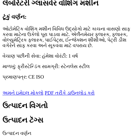
લેબોરેટરી ગ્લાસવેર વોશિંગ મશીન
ટૂંકું વર્ણન:
ઓટોમેટિક વોશિંગ મશીન વિવિધ ઉદ્યોગો માટે કાચના વાસણો સાફ
કરવા માટેના ઉકેલો પૂરા પાડવા માટે. એર્લેનમેયર ફ્લાસ્ક, ફ્લાસ્ક,
વોલ્યુમેટ્રિક ફ્લાસ્ક, પાઈપેટ્સ, ઈન્જેક્શન શીશીઓ, પેટ્રી ડીશ
વગેરેને સાફ કરવા અને સૂકવવા માટે વપરાય છે.
વેચાણ પછીની સેવા: હંમેશા વોરંટી: 1 વર્ષ
માળખું: ફ્રીસ્ટેન્ડિંગ સામગ્રી: સ્ટેનલેસ સ્ટીલ
પ્રમાણપત્ર: CE ISO
અમને ઇમેઇલ મોકલો
PDF તરીકે ડાઉનલોડ કરો
ઉત્પાદન વિગતો
ઉત્પાદન ટૅગ્સ
ઉત્પાદન વર્ણન