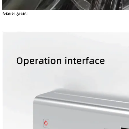
અમારા ફાયદા