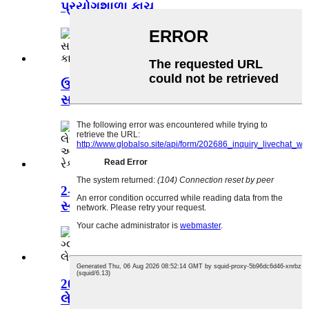
પ્રયોગશાળા કાચ...
ઉચ્ચ ગુણવત્તા અને ખર્ચ-અસરકારક સ્વ-
સમાયેલ ...
2-3 સ્તરો ફ્રીસ્ટેન્ડિંગ સંપૂર્ણપણે
સ્વચાલિત લેબોરેટ...
202L 2-3 લેયર સંપૂર્ણપણે સ્વચાલિત
લેબોરેટરી ગ્લાસ...