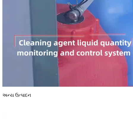
અન્ય ઉત્પાદન