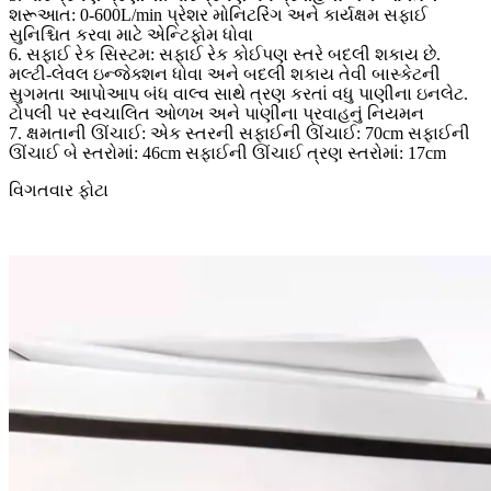
શરૂઆત: 0-600L/min પ્રેશર મોનિટરિંગ અને કાર્યક્ષમ સફાઈ
સુનિશ્ચિત કરવા માટે એન્ટિફોમ ધોવા
6. સફાઈ રેક સિસ્ટમ: સફાઈ રેક કોઈપણ સ્તરે બદલી શકાય છે.
મલ્ટી-લેવલ ઇન્જેક્શન ધોવા અને બદલી શકાય તેવી બાસ્કેટની
સુગમતા આપોઆપ બંધ વાલ્વ સાથે ત્રણ કરતાં વધુ પાણીના ઇનલેટ.
ટોપલી પર સ્વચાલિત ઓળખ અને પાણીના પ્રવાહનું નિયમન
7. ક્ષમતાની ઊંચાઈ: એક સ્તરની સફાઈની ઊંચાઈ: 70cm સફાઈની
ઊંચાઈ બે સ્તરોમાં: 46cm સફાઈની ઊંચાઈ ત્રણ સ્તરોમાં: 17cm
વિગતવાર ફોટા