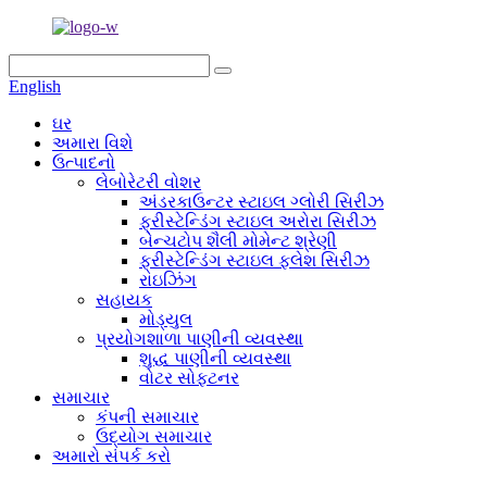
English
ઘર
અમારા વિશે
ઉત્પાદનો
લેબોરેટરી વોશર
અંડરકાઉન્ટર સ્ટાઇલ ગ્લોરી સિરીઝ
ફ્રીસ્ટેન્ડિંગ સ્ટાઇલ અરોરા સિરીઝ
બેન્ચટોપ શૈલી મોમેન્ટ શ્રેણી
ફ્રીસ્ટેન્ડિંગ સ્ટાઇલ ફ્લેશ સિરીઝ
રાઇઝિંગ
સહાયક
મોડ્યુલ
પ્રયોગશાળા પાણીની વ્યવસ્થા
શુદ્ધ પાણીની વ્યવસ્થા
વોટર સોફ્ટનર
સમાચાર
કંપની સમાચાર
ઉદ્યોગ સમાચાર
અમારો સંપર્ક કરો