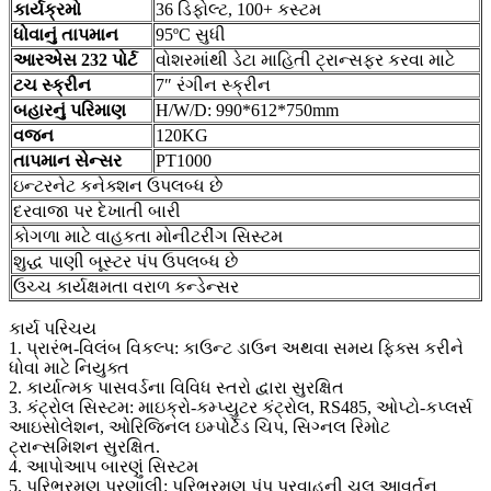
કાર્યક્રમો
36 ડિફોલ્ટ, 100+ કસ્ટમ
ધોવાનું તાપમાન
95ºC સુધી
આરએસ 232 પોર્ટ
વોશરમાંથી ડેટા માહિતી ટ્રાન્સફર કરવા માટે
ટચ સ્ક્રીન
7″ રંગીન સ્ક્રીન
બહારનું પરિમાણ
H/W/D: 990*612*750mm
વજન
120KG
તાપમાન સેન્સર
PT1000
ઇન્ટરનેટ કનેક્શન ઉપલબ્ધ છે
દરવાજા પર દેખાતી બારી
કોગળા માટે વાહકતા મોનીટરીંગ સિસ્ટમ
શુદ્ધ પાણી બૂસ્ટર પંપ ઉપલબ્ધ છે
ઉચ્ચ કાર્યક્ષમતા વરાળ કન્ડેન્સર
કાર્ય પરિચય
1. પ્રારંભ-વિલંબ વિકલ્પ: કાઉન્ટ ડાઉન અથવા સમય ફિક્સ કરીને
ધોવા માટે નિયુક્ત
2. કાર્યાત્મક પાસવર્ડના વિવિધ સ્તરો દ્વારા સુરક્ષિત
3. કંટ્રોલ સિસ્ટમ: માઇક્રો-કમ્પ્યુટર કંટ્રોલ, RS485, ઓપ્ટો-કપ્લર્સ
આઇસોલેશન, ઓરિજિનલ ઇમ્પોર્ટેડ ચિપ, સિગ્નલ રિમોટ
ટ્રાન્સમિશન સુરક્ષિત.
4. આપોઆપ બારણું સિસ્ટમ
5. પરિભ્રમણ પ્રણાલી: પરિભ્રમણ પંપ પ્રવાહની ચલ આવર્તન