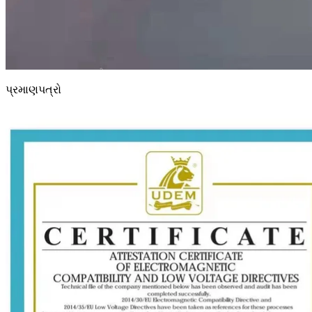
પ્રમાણપત્રો