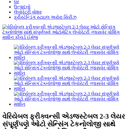
ઘર
ઉત્પાદનો
લેબોરેટરી વોશર
ફ્રીસ્ટેન્ડિંગ સ્ટાઇલ અરોરા સિરીઝ
વેરિયેબલ ફ્રીક્વન્સી એડજસ્ટેબલ 2-3 લેયર
સંપૂર્ણપણે ઓટો સેન્સિંગ ટેકનોલોજી સાથે