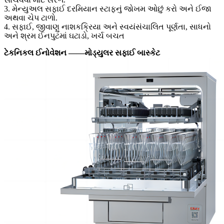
3. મેન્યુઅલ સફાઈ દરમિયાન સ્ટાફનું જોખમ ઓછું કરો અને ઈજા
અથવા ચેપ ટાળો.
4. સફાઈ, જીવાણુ નાશકક્રિયા અને સ્વયંસંચાલિત પૂર્ણતા, સાધનો
અને શ્રમ ઈનપુટમાં ઘટાડો, ખર્ચ બચત
ટેકનિકલ ઈનોવેશન ——
મોડ્યુલર સફાઈ બાસ્કેટ