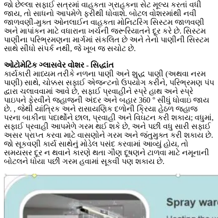
જો છેલ્લા સફાઈ સત્રમાં વાહકતા ગ્રાહકના સેટ મૂલ્ય કરતાં વધી
જાય, તો સાધનો આપમેળે ફરીથી ધોવાશે. બોટલ વોશરમાંથી નવી
જાળવણી-મુક્ત ઓનલાઈન વાહકતા મોનિટરિંગ સિસ્ટમ જાળવણી
અને માપાંકન માટે વધારાના ખર્ચની જરૂરિયાતને દૂર કરે છે. સિસ્ટમ
પાણીના પરિભ્રમણના માર્ગમાં સંકલિત છે અને તેનો પાણીની સિસ્ટમ
સાથે સીધો સંપર્ક નથી, જે ખૂબ જ સચોટ છે.
ઓટોમેટિક ગ્લાસવેર વોશર - સિદ્ધાંત
કાર્યકારી માધ્યમ તરીકે નળના પાણી અને શુદ્ધ પાણી (અથવા નરમ
પાણી) સાથે, ચોક્કસ સફાઈ એજન્ટનો ઉપયોગ કરીને, પરિભ્રમણ પંપ
દ્વારા ચલાવવામાં આવે છે, સફાઈ પ્રવાહીને સ્પ્રે હાથ અને સ્પ્રે
પાઇપને ફેરવીને જહાજની અંદર અને બહાર 360 ° સીધું ધોવાઇ જાય
છે. , જેથી યાંત્રિક અને રાસાયણિક દળોની ક્રિયા હેઠળ જહાજ
પરના બાકીના પદાર્થોને છાલ, પ્રવાહી અને વિઘટન કરી શકાય; વધુમાં,
સફાઈ પ્રવાહી આપમેળે ગરમ થઈ શકે છે, અને પછી વધુ સારી સફાઈ
અસર પ્રાપ્ત કરવા માટે વાસણોને ગરમ અને જંતુમુક્ત કરી શકાય છે.
જો સૂકવણી કાર્ય સાથેનું મોડેલ પસંદ કરવામાં આવ્યું હોય, તો
સમયસર દૂર ન થવાને કારણે થતા ગૌણ દૂષણને ટાળવા માટે નમૂનાની
બોટલને ધોયા પછી ગરમ હવામાં સૂકવી પણ શકાય છે.