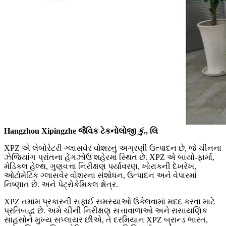
Hangzhou Xipingzhe જૈવિક ટેકનોલોજી કું., લિ
XPZ એ લેબોરેટરી ગ્લાસવેર વોશરનું અગ્રણી ઉત્પાદન છે, જે ચીનના
ઝેજિયાંગ પ્રાંતના હેંગઝોઉ શહેરમાં સ્થિત છે. XPZ એ બાયો-ફાર્મા,
મેડિકલ હેલ્થ, ગુણવત્તા નિરીક્ષણ પર્યાવરણ, ખોરાકની દેખરેખ,
ઓટોમેટિક ગ્લાસવેર વોશરના સંશોધન, ઉત્પાદન અને વેપારમાં
નિષ્ણાત છે. અને પેટ્રોકેમિકલ ક્ષેત્ર.
XPZ તમામ પ્રકારની સફાઈ સમસ્યાઓ ઉકેલવામાં મદદ કરવા માટે
પ્રતિબદ્ધ છે. અમે ચીની નિરીક્ષણ સત્તાવાળાઓ અને રાસાયણિક
સાહસોને મુખ્ય સપ્લાયર છીએ, તે દરમિયાન XPZ બ્રાન્ડ ભારત,