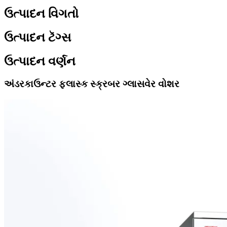
ઉત્પાદન વિગતો
ઉત્પાદન ટૅગ્સ
ઉત્પાદન વર્ણન
અંડરકાઉન્ટર ફ્લાસ્ક
સ્ક્રબર ગ્લાસવેર વોશર