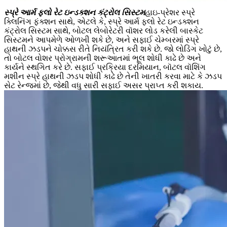
સ્પ્રે આર્મ ફ્લો રેટ ઇન્ડક્શન કંટ્રોલ સિસ્ટમ
હાઇ-પ્રેશર સ્પ્રે
ક્લિનિંગ ફંક્શન સાથે, એટલે કે, સ્પ્રે આર્મ ફ્લો રેટ ઇન્ડક્શન
કંટ્રોલ સિસ્ટમ સાથે, બોટલ લેબોરેટરી વૉશર લોડ કરેલી બાસ્કેટ
સિસ્ટમને આપમેળે ઓળખી શકે છે, અને સફાઈ ચેમ્બરમાં સ્પ્રે
હાથની ઝડપને ચોક્કસ રીતે નિયંત્રિત કરી શકે છે. જો લોડિંગ ખોટું છે,
તો બોટલ વોશર પ્રોગ્રામની શરૂઆતમાં ભૂલ શોધી કાઢે છે અને
કાર્યને સ્થગિત કરે છે. સફાઈ પ્રક્રિયા દરમિયાન, બૉટલ વૉશિંગ
મશીન સ્પ્રે હાથની ઝડપ શોધી કાઢે છે તેની ખાતરી કરવા માટે કે ઝડપ
સેટ રેન્જમાં છે, જેથી વધુ સારી સફાઈ અસર પ્રાપ્ત કરી શકાય.