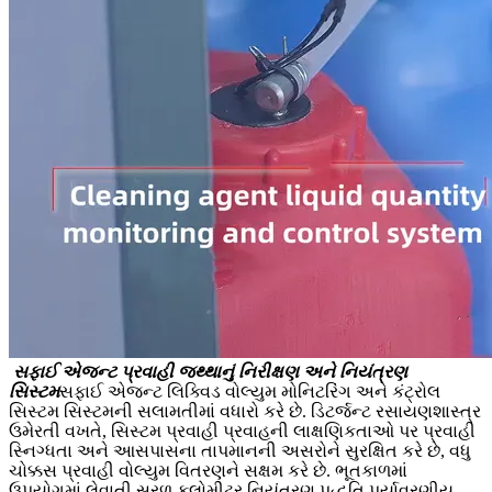
સફાઈ એજન્ટ પ્રવાહી જથ્થાનું નિરીક્ષણ અને નિયંત્રણ
સિસ્ટમ
સફાઈ એજન્ટ લિક્વિડ વોલ્યુમ મોનિટરિંગ અને કંટ્રોલ
સિસ્ટમ સિસ્ટમની સલામતીમાં વધારો કરે છે. ડિટર્જન્ટ રસાયણશાસ્ત્ર
ઉમેરતી વખતે, સિસ્ટમ પ્રવાહી પ્રવાહની લાક્ષણિકતાઓ પર પ્રવાહી
સ્નિગ્ધતા અને આસપાસના તાપમાનની અસરોને સુરક્ષિત કરે છે, વધુ
ચોક્કસ પ્રવાહી વોલ્યુમ વિતરણને સક્ષમ કરે છે. ભૂતકાળમાં
ઉપયોગમાં લેવાતી સરળ ફ્લોમીટર નિયંત્રણ પદ્ધતિ પર્યાવરણીય