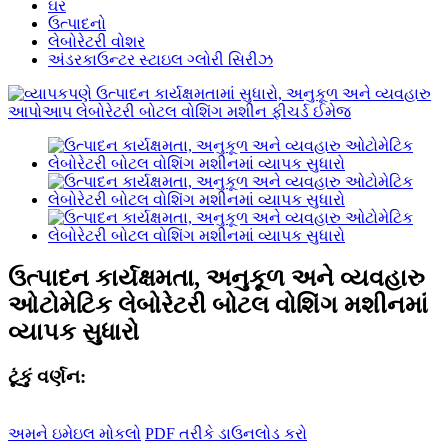
ઘર
ઉત્પાદનો
લેબોરેટરી વોશર
અંડરકાઉન્ટર સ્ટાઇલ ગ્લોરી સિરીઝ
ઉત્પાદન કાર્યક્ષમતા, અનુકૂળ અને વ્યવહારુ
ઓટોમેટિક લેબોરેટરી બોટલ વોશિંગ મશીનમાં
વ્યાપક સુધારો
ટૂંકું વર્ણન:
અમને ઇમેઇલ મોકલો
PDF તરીકે ડાઉનલોડ કરો