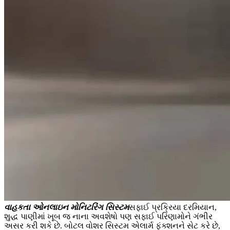
વાહકતા ઓનલાઇન મોનિટરિંગ સિસ્ટમ
સફાઈ પ્રક્રિયા દરમિયાન,
શુદ્ધ પાણીમાં ખૂબ જ નાના અવશેષો પણ સફાઈ પરિણામોને ગંભીર
અસર કરી શકે છે. બોટલ વોશર સિસ્ટમ એલાર્મ ફંક્શનને સેટ કરે છે,