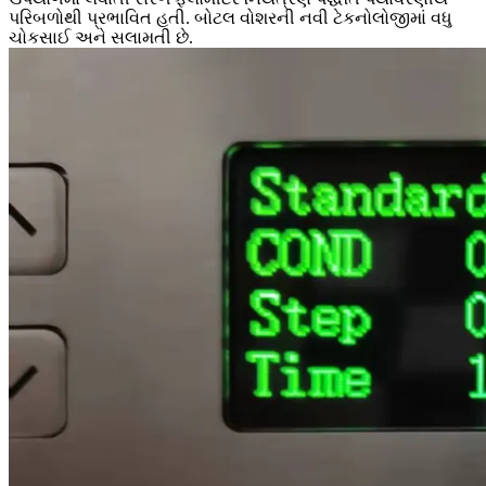
પરિબળોથી પ્રભાવિત હતી. બોટલ વોશરની નવી ટેકનોલોજીમાં વધુ
ચોકસાઈ અને સલામતી છે.