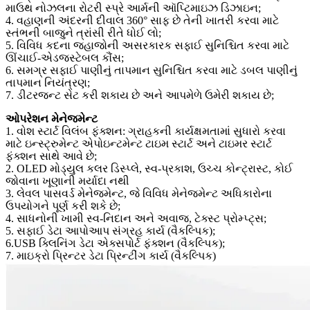
માઉથ નોઝલના રોટરી સ્પ્રે આર્મની ઑપ્ટિમાઇઝ ડિઝાઇન;
4. વહાણની અંદરની દીવાલ 360° સાફ છે તેની ખાતરી કરવા માટે
સ્તંભની બાજુને ત્રાંસી રીતે ધોઈ લો;
5. વિવિધ કદના જહાજોની અસરકારક સફાઈ સુનિશ્ચિત કરવા માટે
ઊંચાઈ-એડજસ્ટેબલ કૌંસ;
6. સમગ્ર સફાઈ પાણીનું તાપમાન સુનિશ્ચિત કરવા માટે ડબલ પાણીનું
તાપમાન નિયંત્રણ;
7. ડીટરજન્ટ સેટ કરી શકાય છે અને આપમેળે ઉમેરી શકાય છે;
ઓપરેશન મેનેજમેન્ટ
1. વોશ સ્ટાર્ટ વિલંબ ફંક્શન: ગ્રાહકની કાર્યક્ષમતામાં સુધારો કરવા
માટે ઇન્સ્ટ્રુમેન્ટ એપોઇન્ટમેન્ટ ટાઇમ સ્ટાર્ટ અને ટાઇમર સ્ટાર્ટ
ફંક્શન સાથે આવે છે;
2. OLED મોડ્યુલ કલર ડિસ્પ્લે, સ્વ-પ્રકાશ, ઉચ્ચ કોન્ટ્રાસ્ટ, કોઈ
જોવાના ખૂણાની મર્યાદા નથી
3. લેવલ પાસવર્ડ મેનેજમેન્ટ, જે વિવિધ મેનેજમેન્ટ અધિકારોના
ઉપયોગને પૂર્ણ કરી શકે છે;
4. સાધનોની ખામી સ્વ-નિદાન અને અવાજ, ટેક્સ્ટ પ્રોમ્પ્ટ્સ;
5. સફાઈ ડેટા આપોઆપ સંગ્રહ કાર્ય (વૈકલ્પિક);
6.USB ક્લિનિંગ ડેટા એક્સપોર્ટ ફંક્શન (વૈકલ્પિક);
7. માઇક્રો પ્રિન્ટર ડેટા પ્રિન્ટીંગ કાર્ય (વૈકલ્પિક)