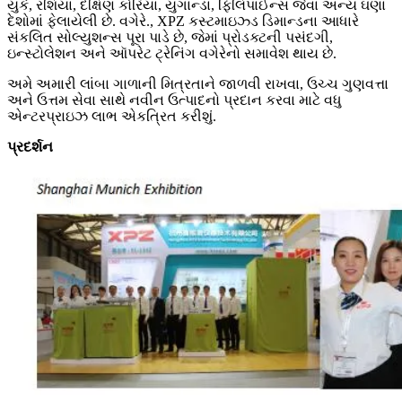
યુકે, રશિયા, દક્ષિણ કોરિયા, યુગાન્ડા, ફિલિપાઈન્સ જેવા અન્ય ઘણા
દેશોમાં ફેલાયેલી છે. વગેરે., XPZ કસ્ટમાઇઝ્ડ ડિમાન્ડના આધારે
સંકલિત સોલ્યુશન્સ પૂરા પાડે છે, જેમાં પ્રોડક્ટની પસંદગી,
ઇન્સ્ટોલેશન અને ઑપરેટ ટ્રેનિંગ વગેરેનો સમાવેશ થાય છે.
અમે અમારી લાંબા ગાળાની મિત્રતાને જાળવી રાખવા, ઉચ્ચ ગુણવત્તા
અને ઉત્તમ સેવા સાથે નવીન ઉત્પાદનો પ્રદાન કરવા માટે વધુ
એન્ટરપ્રાઇઝ લાભ એકત્રિત કરીશું.
પ્રદર્શન