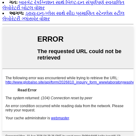
ગત:
બાસ્કેટ રેકગ્નિશન સાથે બિલ્ટ-ઇન સંપૂર્ણપણે સ્વચાલિત
લેબોરેટરી બોટલ વૉશર
આગળ:
ડ્રાય-ઇન-પ્લેસ સાથે સીઇ પ્રમાણિત સ્ટેનલેસ સ્ટીલ
લેબોરેટરી ગ્લાસવેર વોશર