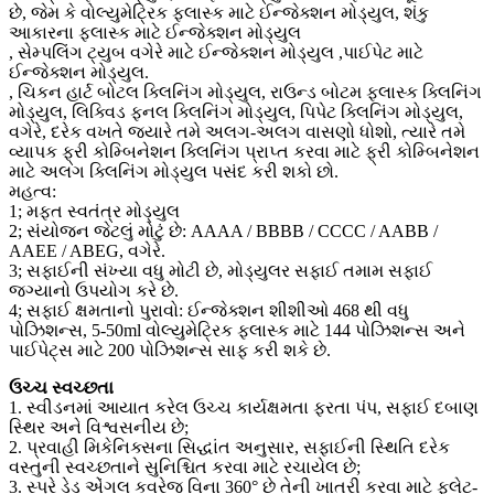
છે, જેમ કે વોલ્યુમેટ્રિક ફ્લાસ્ક માટે ઈન્જેક્શન મોડ્યુલ, શંકુ
આકારના ફ્લાસ્ક માટે ઈન્જેક્શન મોડ્યુલ
, સેમ્પલિંગ ટ્યુબ વગેરે માટે ઈન્જેક્શન મોડ્યુલ ,પાઈપેટ માટે
ઈન્જેક્શન મોડ્યુલ.
, ચિકન હાર્ટ બોટલ ક્લિનિંગ મોડ્યુલ, રાઉન્ડ બોટમ ફ્લાસ્ક ક્લિનિંગ
મોડ્યુલ, લિક્વિડ ફનલ ક્લિનિંગ મોડ્યુલ, પિપેટ ક્લિનિંગ મોડ્યુલ,
વગેરે, દરેક વખતે જ્યારે તમે અલગ-અલગ વાસણો ધોશો, ત્યારે તમે
વ્યાપક ફ્રી કોમ્બિનેશન ક્લિનિંગ પ્રાપ્ત કરવા માટે ફ્રી કોમ્બિનેશન
માટે અલગ ક્લિનિંગ મોડ્યુલ પસંદ કરી શકો છો.
મહત્વ:
1; મફત સ્વતંત્ર મોડ્યુલ
2; સંયોજન જેટલું મોટું છે: AAAA / BBBB / CCCC / AABB /
AAEE / ABEG, વગેરે.
3; સફાઈની સંખ્યા વધુ મોટી છે, મોડ્યુલર સફાઈ તમામ સફાઈ
જગ્યાનો ઉપયોગ કરે છે.
4; સફાઈ ક્ષમતાનો પુરાવો: ઈન્જેક્શન શીશીઓ 468 થી વધુ
પોઝિશન્સ, 5-50ml વોલ્યુમેટ્રિક ફ્લાસ્ક માટે 144 પોઝિશન્સ અને
પાઈપેટ્સ માટે 200 પોઝિશન્સ સાફ કરી શકે છે.
ઉચ્ચ સ્વચ્છતા
1. સ્વીડનમાં આયાત કરેલ ઉચ્ચ કાર્યક્ષમતા ફરતા પંપ, સફાઈ દબાણ
સ્થિર અને વિશ્વસનીય છે;
2. પ્રવાહી મિકેનિક્સના સિદ્ધાંત અનુસાર, સફાઈની સ્થિતિ દરેક
વસ્તુની સ્વચ્છતાને સુનિશ્ચિત કરવા માટે રચાયેલ છે;
3. સ્પ્રે ડેડ એંગલ કવરેજ વિના 360° છે તેની ખાતરી કરવા માટે ફ્લેટ-