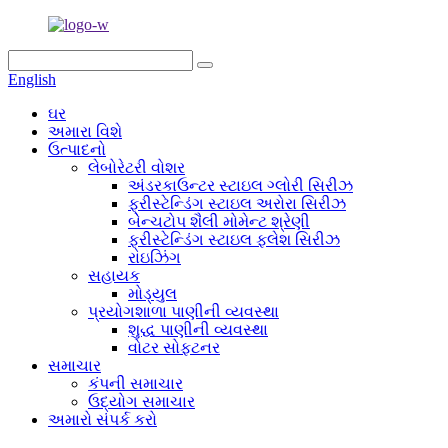
English
ઘર
અમારા વિશે
ઉત્પાદનો
લેબોરેટરી વોશર
અંડરકાઉન્ટર સ્ટાઇલ ગ્લોરી સિરીઝ
ફ્રીસ્ટેન્ડિંગ સ્ટાઇલ અરોરા સિરીઝ
બેન્ચટોપ શૈલી મોમેન્ટ શ્રેણી
ફ્રીસ્ટેન્ડિંગ સ્ટાઇલ ફ્લેશ સિરીઝ
રાઇઝિંગ
સહાયક
મોડ્યુલ
પ્રયોગશાળા પાણીની વ્યવસ્થા
શુદ્ધ પાણીની વ્યવસ્થા
વોટર સોફ્ટનર
સમાચાર
કંપની સમાચાર
ઉદ્યોગ સમાચાર
અમારો સંપર્ક કરો