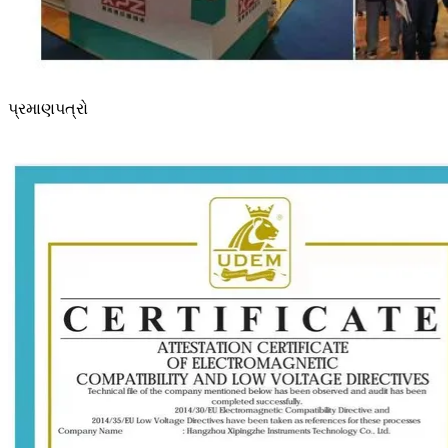
પ્રમાણપત્રો