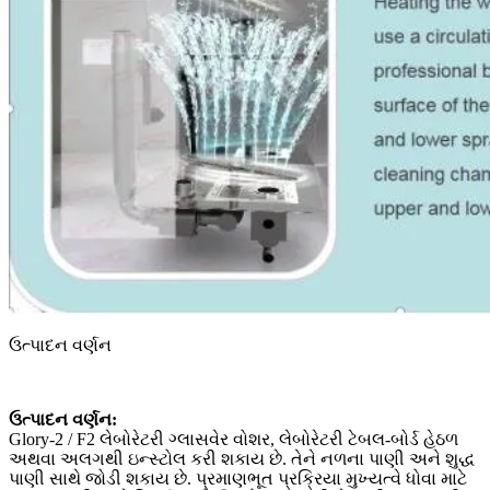
ઉત્પાદન વર્ણન
ઉત્પાદન વર્ણન:
Glory-2 / F2 લેબોરેટરી ગ્લાસવેર વોશર, લેબોરેટરી ટેબલ-બોર્ડ હેઠળ
અથવા અલગથી ઇન્સ્ટોલ કરી શકાય છે. તેને નળના પાણી અને શુદ્ધ
પાણી સાથે જોડી શકાય છે. પ્રમાણભૂત પ્રક્રિયા મુખ્યત્વે ધોવા માટે