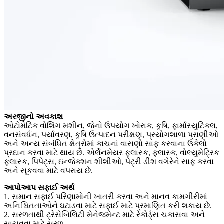
અરજીનો અવકાશ
ઓટોમેટિક વોશિંગ મશીન, જેનો ઉપયોગ ખોરાક, કૃષિ, ફાર્માસ્યુટિકલ,
વનસંવર્ધન, પર્યાવરણ, કૃષિ ઉત્પાદન પરીક્ષણ, પ્રયોગશાળા પ્રાણીઓ
અને અન્ય સંબંધિત ક્ષેત્રોમાં કાચનાં વાસણો સાફ કરવાના ઉકેલો
પ્રદાન કરવા માટે થાય છે. એર્લેનમેયર ફ્લાસ્ક, ફ્લાસ્ક, વોલ્યુમેટ્રિક
ફ્લાસ્ક, પિપેટ્સ, ઇન્જેક્શન શીશીઓ, પેટ્રી ડીશ વગેરેને સાફ કરવા
અને સૂકવવા માટે વપરાય છે.
આપોઆપ સફાઈ અર્થ
1. સમાન સફાઈ પરિણામોની ખાતરી કરવા અને માનવ કામગીરીમાં
અનિશ્ચિતતાઓને ઘટાડવા માટે સફાઈ માટે પ્રમાણિત કરી શકાય છે.
2. સરળતાથી ટ્રેસેબિલિટી મેનેજમેન્ટ માટે રેકોર્ડ્સ ચકાસવા અને
સાચવવા માટે સરળ.