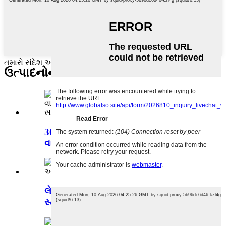
તમારો સંદેશ અહીં લખો અને અમને મોકલો
ઉત્પાદનોની શ્રેણીઓ
308L મોટું સંપૂર્ણ સ્વચાલિત ફ્રીસ્ટેન્ડિંગ
વાસણ...
લેબ યુટેન્સિલ વોશર 202L સ્ટેનલેસ
સ્ટીલ ઓટોમેટ...