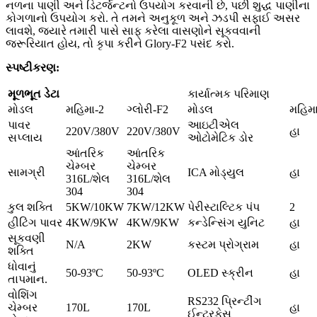
નળના પાણી અને ડિટર્જન્ટનો ઉપયોગ કરવાની છે, પછી શુદ્ધ પાણીના
કોગળાનો ઉપયોગ કરો. તે તમને અનુકૂળ અને ઝડપી સફાઈ અસર
લાવશે, જ્યારે તમારી પાસે સાફ કરેલા વાસણોને સૂકવવાની
જરૂરિયાત હોય, તો કૃપા કરીને Glory-F2 પસંદ કરો.
સ્પષ્ટીકરણ:
મૂળભૂત ડેટા
કાર્યાત્મક પરિમાણ
મોડલ
મહિમા-2
ગ્લોરી-F2
મોડલ
મહિમા
પાવર
આઇટીએલ
220V/380V
220V/380V
હા
સપ્લાય
ઓટોમેટિક ડોર
આંતરિક
આંતરિક
ચેમ્બર
ચેમ્બર
સામગ્રી
ICA મોડ્યુલ
હા
316L/શેલ
316L/શેલ
304
304
કુલ શક્તિ
5KW/10KW
7KW/12KW
પેરીસ્ટાલ્ટિક પંપ
2
હીટિંગ પાવર
4KW/9KW
4KW/9KW
કન્ડેન્સિંગ યુનિટ
હા
સૂકવણી
N/A
2KW
કસ્ટમ પ્રોગ્રામ
હા
શક્તિ
ધોવાનું
50-93ºC
50-93ºC
OLED સ્ક્રીન
હા
તાપમાન.
વોશિંગ
RS232 પ્રિન્ટીંગ
ચેમ્બર
170L
170L
હા
ઈન્ટરફેસ