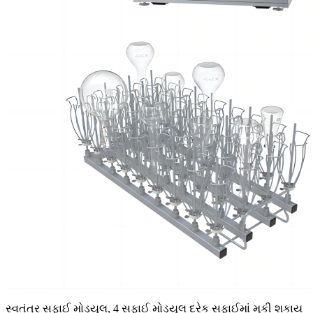
સ્વતંત્ર સફાઈ મોડ્યુલ, 4 સફાઈ મોડ્યુલ દરેક સફાઈમાં મૂકી શકાય