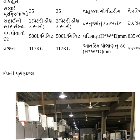
વોલ્યુમ
સફાઈ
35
35
વાહકતા મોનીટરીંગ
વૈકલ્
પ્રક્રિયાઓ
સફાઈની
2(પેટ્રી ડીશ
2(પેટ્રી ડીશ
વસ્તુઓનું ઇન્ટરનેટ
વૈકલ્
સ્તર સંખ્યા
3 સ્તરો)
3 સ્તરો)
પંપ ધોવાનો
500L/મિનિટ
500L/મિનિટ
પરિમાણ(H*W*D)mm
835×
દર
આંતરિક પોલાણનું કદ
વજન
117KG
117KG
557*
(H*W*D)mm
કંપની પ્રોફાઇલ